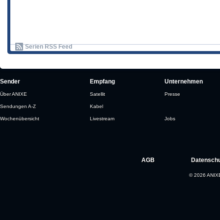
Serien RSS Feed
Sender
Empfang
Unternehmen
Über ANIXE
Satellit
Presse
Sendungen A-Z
Kabel
Wochenübersicht
Livestream
Jobs
AGB
Datenschu
© 2026 ANIXE