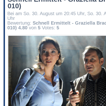
010)
Bei am So. 30. August um 20:45 Uhr, So. 30. 
Uhr
Bewertung:
Schnell Ermittelt - Graziella Bra
010)
4.80
von
5
Votes:
5