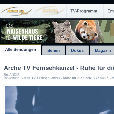
TV-Programm
Em
Alle Sendungen
Serien
Dokus
Magazin
Arche TV Fernsehkanzel - Ruhe für di
Bei ANIXE
Bewertung:
Arche TV Fernsehkanzel - Ruhe für die Seele
3.75
von
5
Vo