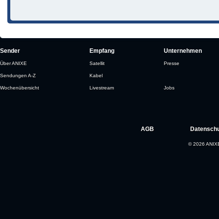
Sender
Empfang
Unternehmen
Über ANIXE
Satellit
Presse
Sendungen A-Z
Kabel
Wochenübersicht
Livestream
Jobs
AGB
Datenschu
© 2026 ANIXE