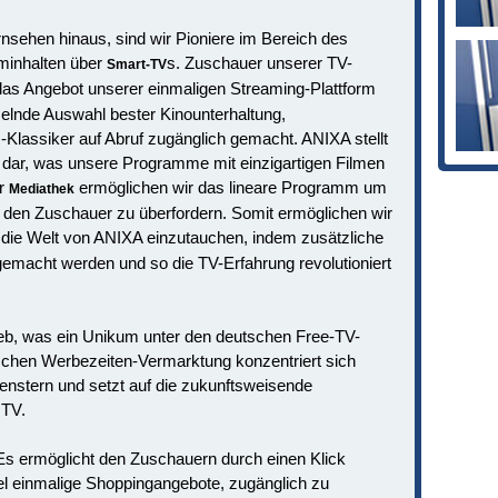
nsehen hinaus, sind wir Pioniere im Bereich des
minhalten über
s. Zuschauer unserer TV-
Smart-TV
as Angebot unserer einmaligen Streaming-Plattform
elnde Auswahl bester Kinounterhaltung,
m-Klassiker auf Abruf zugänglich gemacht. ANIXA stellt
t dar, was unsere Programme mit einzigartigen Filmen
er
ermöglichen wir das lineare Programm um
Mediathek
e den Zuschauer zu überfordern. Somit ermöglichen wir
 die Welt von ANIXA einzutauchen, indem zusätzliche
 gemacht werden und so die TV-Erfahrung revolutioniert
rieb, was ein Unikum unter den deutschen Free-TV-
ischen Werbezeiten-Vermarktung konzentriert sich
nstern und setzt auf die zukunftsweisende
 TV.
. Es ermöglicht den Zuschauern durch einen Klick
el einmalige Shoppingangebote, zugänglich zu