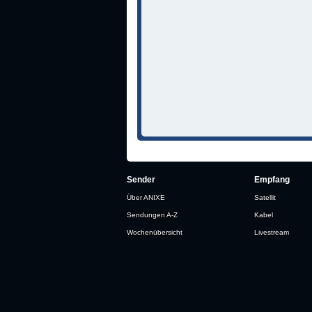
Sender
Empfang
Über ANIXE
Satellit
Sendungen A-Z
Kabel
Wochenübersicht
Livestream