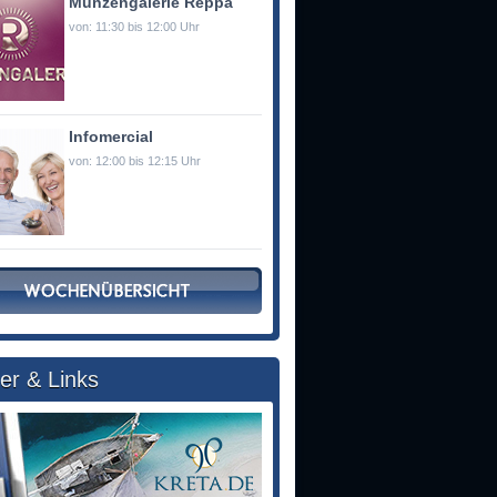
Münzengalerie Reppa
von: 11:30 bis 12:00 Uhr
Infomercial
von: 12:00 bis 12:15 Uhr
er & Links