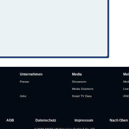
Unternehmen
Media
Me
Presse
Showroom
Med
Media Solutions
Live
Jobs
Smart TV Data
ANI
AGB
Datenschutz
Impressum
Nach Oben