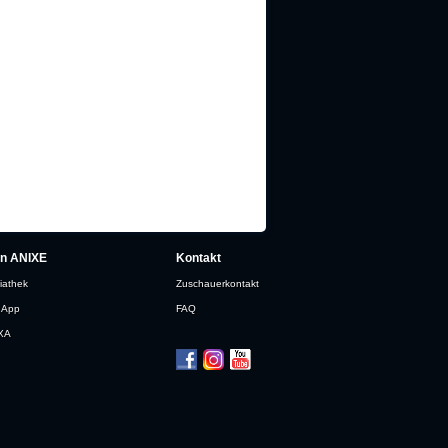
in ANIXE
Kontakt
iathek
Zuschauerkontakt
 App
FAQ
XA