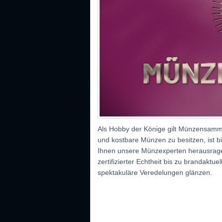
Als Hobby der Könige gilt Münzensamme
und kostbare Münzen zu besitzen, ist b
Ihnen unsere Münzexperten herausrage
zertifizierter Echtheit bis zu brandakt
spektakuläre Veredelungen glänzen.