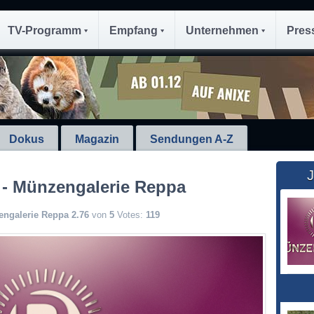
TV-Programm
Empfang
Unternehmen
Pres
Dokus
Magazin
Sendungen A-Z
J
 - Münzengalerie Reppa
engalerie Reppa
2.76
von
5
Votes:
119