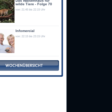
Das Waisenhaus für
wilde Tiere - Folge 70
von: 21:45 bis 22:15 Uhr
Infomercial
von: 22:15 bis 23:15 Uhr