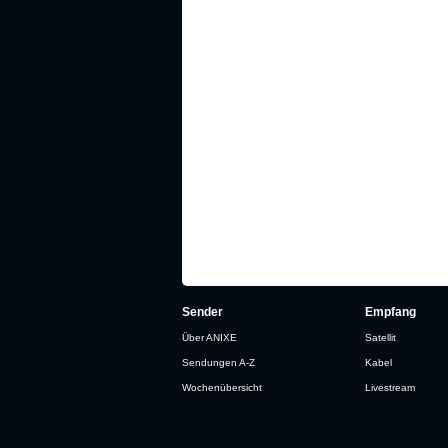
Sender
Empfang
Über ANIXE
Satellit
Sendungen A-Z
Kabel
Wochenübersicht
Livestream