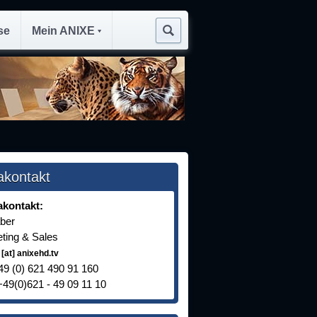
se
Mein ANIXE
akontakt
akontakt:
aber
ting & Sales
 [at] anixehd.tv
+49 (0) 621 490 91 160
+49(0)621 - 49 09 11 10