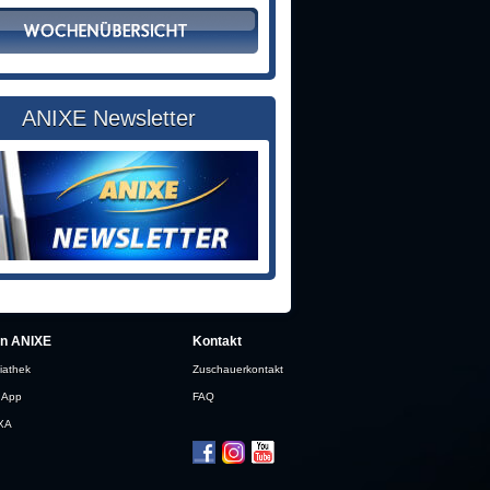
ANIXE Newsletter
in ANIXE
Kontakt
iathek
Zuschauerkontakt
 App
FAQ
XA