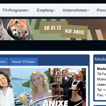
TV-Programm
Empfang
Unternehmen
Pres
Medi
ions
Smart TV Data
Medi
Till F
Marke
t.faber
Tel: 
Fax: 