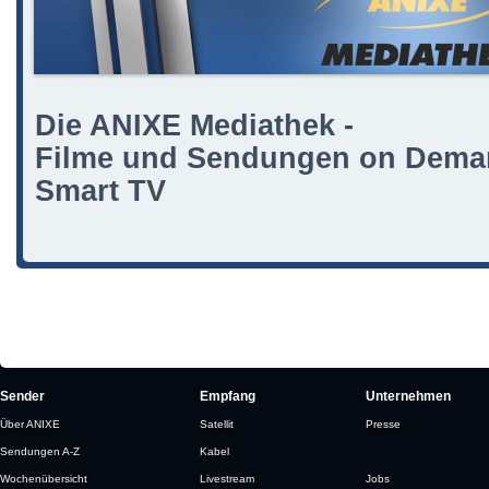
Die ANIXE Mediathek -
Filme und Sendungen on Deman
Smart TV
Sender
Empfang
Unternehmen
Über ANIXE
Satellit
Presse
Sendungen A-Z
Kabel
Wochenübersicht
Livestream
Jobs