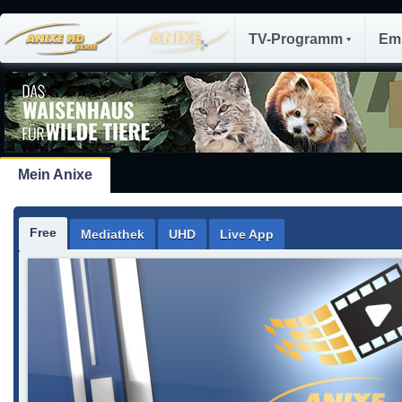
TV-Programm
Em
Mein Anixe
Free
Mediathek
UHD
Live App