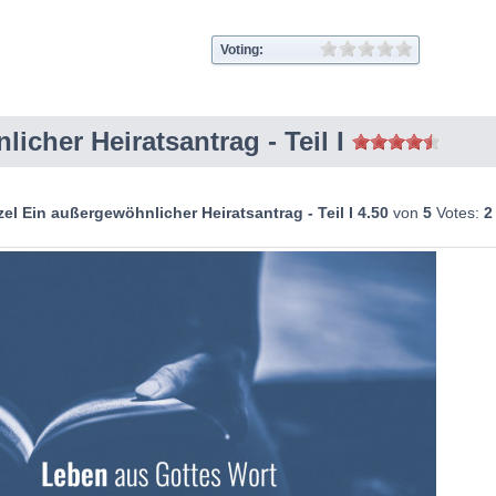
Voting:
icher Heiratsantrag - Teil I
l Ein außergewöhnlicher Heiratsantrag - Teil I
4.50
von
5
Votes:
2