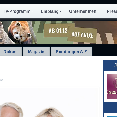
TV-Programm
Empfang
Unternehmen
Pres
Dokus
Magazin
Sendungen A-Z
J
48