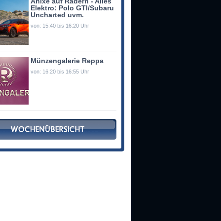
Anixe auf Rädern - Alles
Elektro: Polo GTI/Subaru
Uncharted uvm.
von: 15:40 bis 16:20 Uhr
Münzengalerie Reppa
von: 16:20 bis 16:55 Uhr