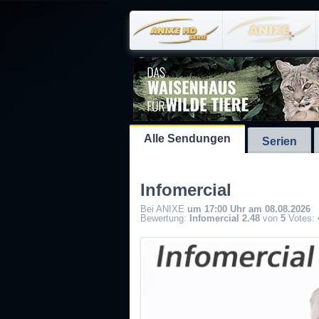
Alle Sendungen
Serien
Infomercial
Bei ANIXE
um 17:00 Uhr am 08.08.2026
Bewertung:
Infomercial
2.48
von
5
Votes: