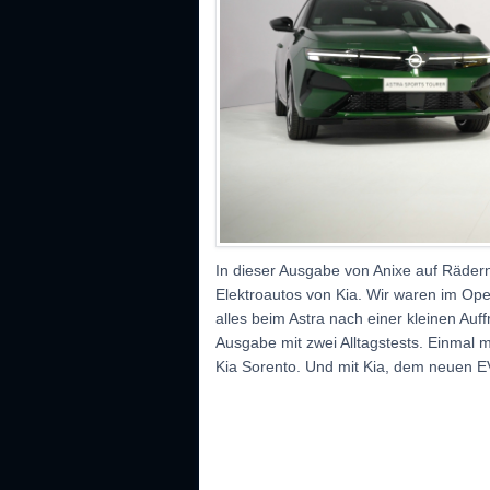
In dieser Ausgabe von Anixe auf Rädern
Elektroautos von Kia. Wir waren im Ope
alles beim Astra nach einer kleinen Auf
Ausgabe mit zwei Alltagstests. Einmal 
Kia Sorento. Und mit Kia, dem neuen EV