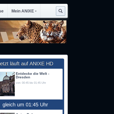
se
Mein ANIXE
etzt läuft auf ANIXE HD
Entdecke die Welt -
Dresden
von: 00:45 bis 01:45 Uhr
gleich um 01:45 Uhr