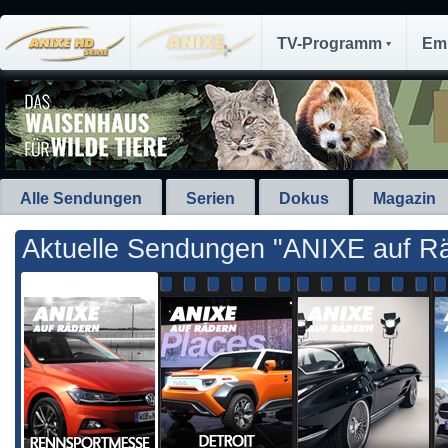
TV-Programm
Em
Alle Sendungen
Serien
Dokus
Magazin
Aktuelle Sendungen "ANIXE auf R