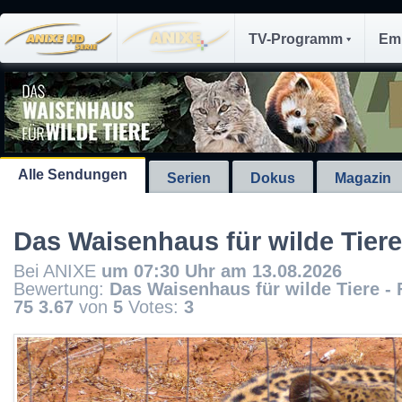
TV-Programm
Em
Alle Sendungen
Serien
Dokus
Magazin
Das Waisenhaus für wilde Tiere
Bei ANIXE
um 07:30 Uhr am 13.08.2026
Bewertung:
Das Waisenhaus für wilde Tiere - 
75
3.67
von
5
Votes:
3