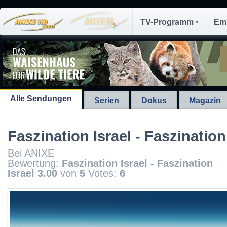
TV-Programm
Em
Alle Sendungen
Serien
Dokus
Magazin
Faszination Israel - Faszination
Bei ANIXE
Bewertung:
Faszination Israel - Faszination
Israel
3.00
von
5
Votes:
6