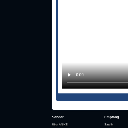
Sender
Empfang
Über ANIXE
Satellit