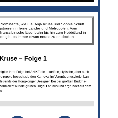
rominente, wie u.a. Anja Kruse und Sophie Schütt
gstouren in ferne Länder und Metropolen. Vom
Transsibirische Eisenbahn bis hin zum Hobbitland in
sen gibt es immer etwas neues zu entdecken.
Kruse – Folge 1
gt in ihrer Folge bei ANIXE die luxuriöse, stylische, aber auch
Metropole besucht sie den Karneval im Vergnügungsviertel Lan
detrends der Hongkonger Designer. Bei der größten Buddha-
undumsicht auf die grünen Hügel Lantaus und ergründet auf dem
s.