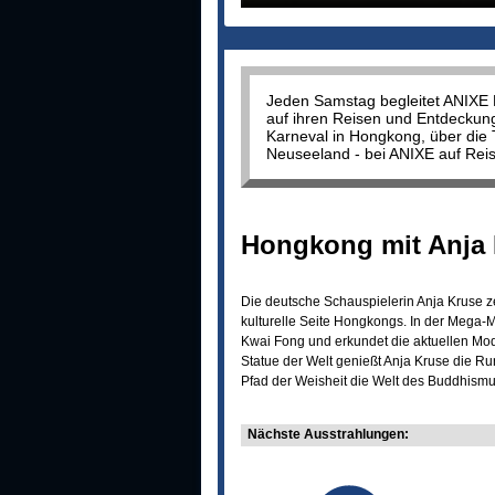
Jeden Samstag begleitet ANIXE P
auf ihren Reisen und Entdeckun
Karneval in Hongkong, über die 
Neuseeland - bei ANIXE auf Rei
Hongkong mit Anja 
Die deutsche Schauspielerin Anja Kruse zei
kulturelle Seite Hongkongs. In der Mega-
Kwai Fong und erkundet die aktuellen Mo
Statue der Welt genießt Anja Kruse die R
Pfad der Weisheit die Welt des Buddhismu
Nächste Ausstrahlungen: