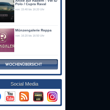
Anixe auf Rädern - VW ID
Polo / Cupra Raval
von: 15:40 bis 16:20 Uhr
Münzengalerie Reppa
von: 16:20 bis 16:50 Uhr
Social Media