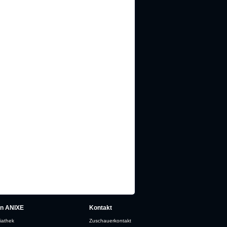
in ANIXE
Kontakt
iathek
Zuschauerkontakt