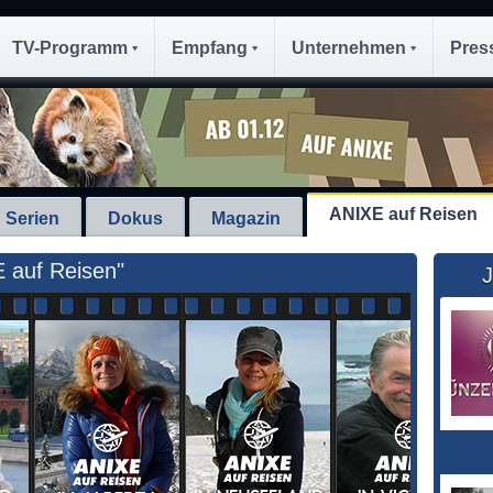
TV-Programm
Empfang
Unternehmen
Pres
ANIXE auf Reisen
Serien
Dokus
Magazin
 auf Reisen"
J