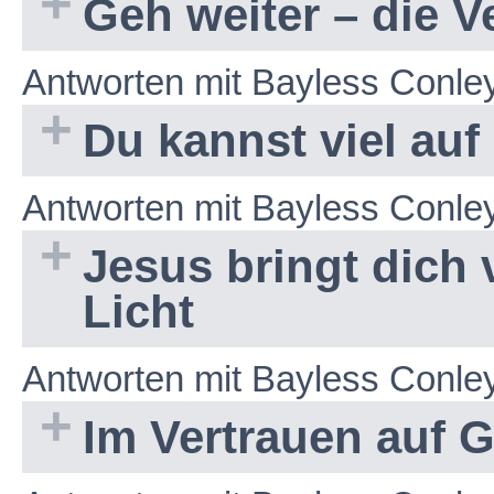
Geh weiter – die 
Antworten mit Bayless Conle
Du kannst viel auf
Antworten mit Bayless Conle
Jesus bringt dich 
Licht
Antworten mit Bayless Conle
Im Vertrauen auf G