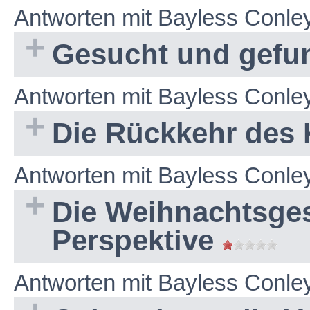
Antworten mit Bayless Conle
Gesucht und gefu
Antworten mit Bayless Conle
Die Rückkehr des 
Antworten mit Bayless Conle
Die Weihnachtsges
Perspektive
Antworten mit Bayless Conle