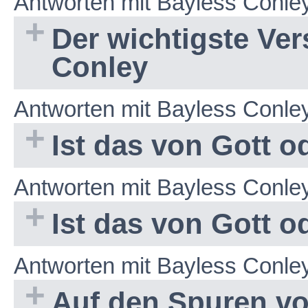
Antworten mit Bayless Conle
Der wichtigste Ver
Conley
Antworten mit Bayless Conle
Ist das von Gott o
Antworten mit Bayless Conle
Ist das von Gott o
Antworten mit Bayless Conle
Auf den Spuren vo