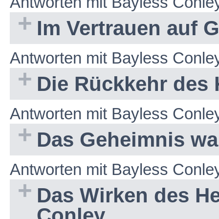
Antworten mit Bayless Conle
Im Vertrauen auf G
Antworten mit Bayless Conle
Die Rückkehr des 
Antworten mit Bayless Conle
Das Geheimnis wa
Antworten mit Bayless Conle
Das Wirken des Hei
Conley