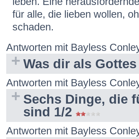
leben. Eine herausfordernde
für alle, die lieben wollen, 
schaden.
Antworten mit Bayless Conle
Was dir als Gottes
Antworten mit Bayless Conle
Sechs Dinge, die 
sind 1/2
Antworten mit Bayless Conle