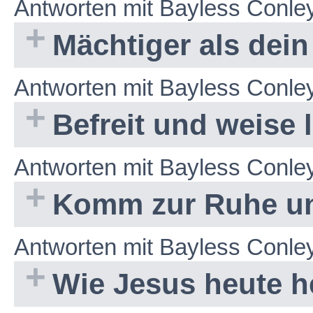
Antworten mit Bayless Conle
Mächtiger als dei
Antworten mit Bayless Conle
Befreit und weise 
Antworten mit Bayless Conle
Komm zur Ruhe un
Antworten mit Bayless Conle
Wie Jesus heute he