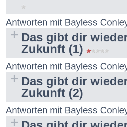
Antworten mit Bayless Conle
Das gibt dir wiede
Zukunft (1)
Antworten mit Bayless Conle
Das gibt dir wiede
Zukunft (2)
Antworten mit Bayless Conle
Das gibt dir wiede