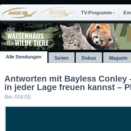
TV-Programm
Em
Alle Sendungen
Serien
Dokus
Magazin
Antworten mit Bayless Conley 
in jeder Lage freuen kannst – P
Bei ANIXE