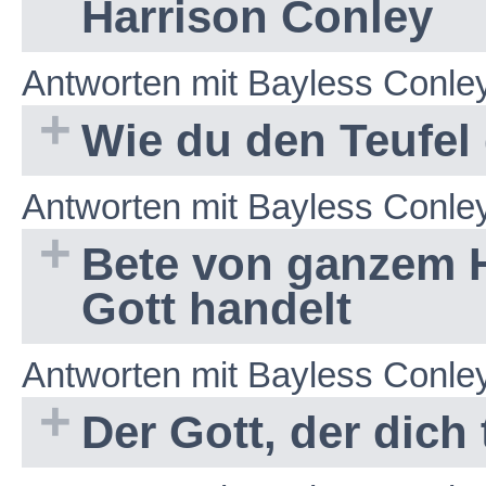
Harrison Conley
Antworten mit Bayless Conle
Wie du den Teufel
Antworten mit Bayless Conle
Bete von ganzem H
Gott handelt
Antworten mit Bayless Conle
Der Gott, der dich 