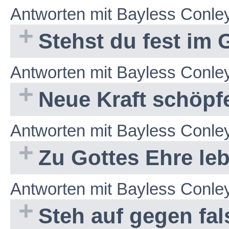
Antworten mit Bayless Conle
Stehst du fest im
Antworten mit Bayless Conle
Neue Kraft schöpf
Antworten mit Bayless Conle
Zu Gottes Ehre le
Antworten mit Bayless Conle
Steh auf gegen fa