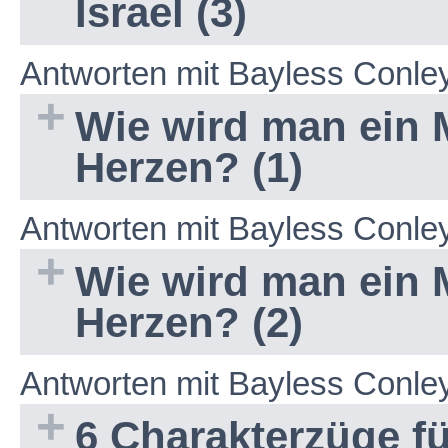
Israel (3)
Antworten mit Bayless Conle
Wie wird man ein
Herzen? (1)
Antworten mit Bayless Conle
Wie wird man ein
Herzen? (2)
Antworten mit Bayless Conle
6 Charakterzüge f