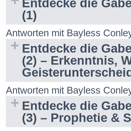
Entdecke die Gabe
(1)
Antworten mit Bayless Conle
Entdecke die Gabe
(2) – Erkenntnis, W
Geisterunterschei
Antworten mit Bayless Conle
Entdecke die Gabe
(3) – Prophetie &