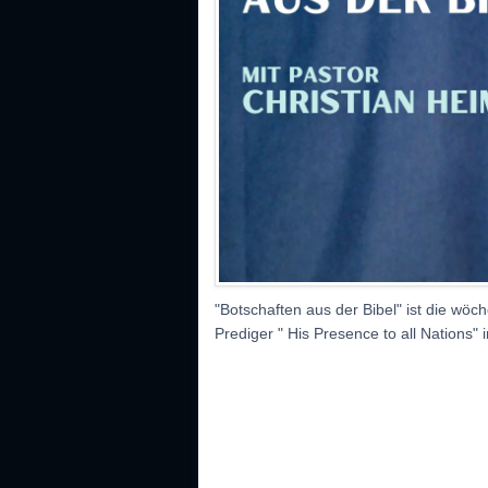
"Botschaften aus der Bibel" ist die wöc
Prediger " His Presence to all Nations"