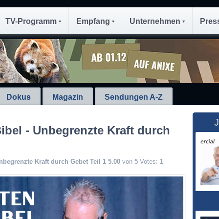
TV-Programm
Empfang
Unternehmen
Pres
Dokus
Magazin
Sendungen A-Z
J
ibel - Unbegrenzte Kraft durch
nbegrenzte Kraft durch Gebet Teil 1
5.00
von
5
Votes:
1