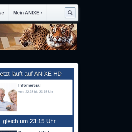
se
Mein ANIXE
etzt läuft auf ANIXE HD
Infomercial
von: 22:15 bis 23:15 Uhr
gleich um 23:15 Uhr