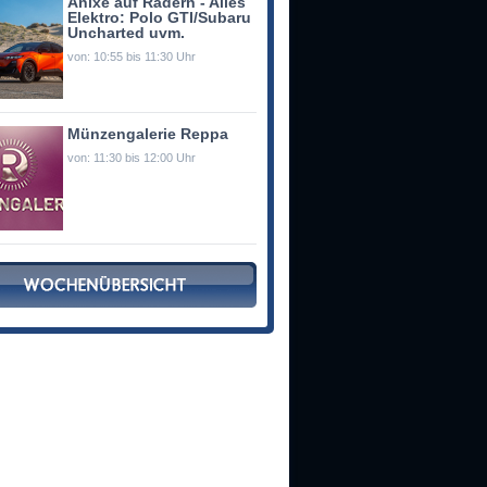
Anixe auf Rädern - Alles
Elektro: Polo GTI/Subaru
Uncharted uvm.
von: 10:55 bis 11:30 Uhr
Münzengalerie Reppa
von: 11:30 bis 12:00 Uhr