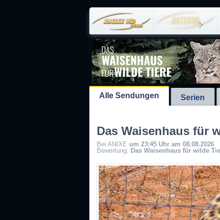
Alle Sendungen
Serien
Das Waisenhaus für wi
Bei ANIXE
um 23:45 Uhr am 08.08.2026
Bewertung:
Das Waisenhaus für wilde Tie