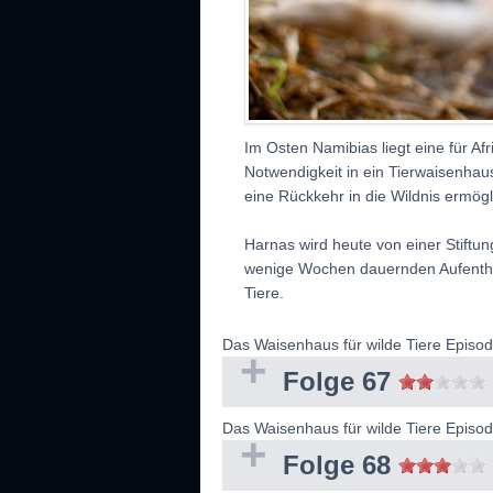
Im Osten Namibias liegt eine für Af
Notwendigkeit in ein Tierwaisenhaus
eine Rückkehr in die Wildnis ermögl
Harnas wird heute von einer Stiftung
wenige Wochen dauernden Aufenthalt
Tiere.
Das Waisenhaus für wilde Tiere Episo
Folge 67
Das Waisenhaus für wilde Tiere Episo
Folge 68