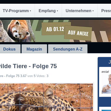
TV-Programm
Empfang
Unternehmen
Pres
Dokus
Magazin
Sendungen A-Z
J
lde Tiere - Folge 75
re - Folge 75
3.67
von
5
Votes:
3