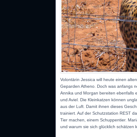
Volontärin Jessica will heute einen al
Geparden Atheno. Doch was anfangs noc
Annika und Morgan bereiten ebenfalls 
und Aviel. Die Kleinkatzen können ungl
aus der Luft. Damit ihnen dieses Geschi
trainiert. Auf der Schutzstation REST d
Tier machen, einem Schuppentier. Maria
und warum sie sich glücklich schätze