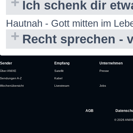
Ich schenk dir etw
Hautnah - Gott mitten im Le
Recht sprechen - 
Sender
Empfang
Unternehmen
Über ANIXE
Satellit
Presse
Sendungen A-Z
Kabel
Wochenübersicht
Livestream
Jobs
AGB
Datenschu
© 2026 ANIXE